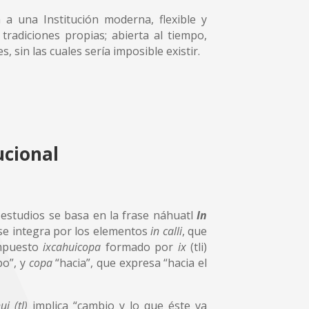
a una Institución moderna, flexible y
tradiciones propias; abierta al tiempo,
s, sin las cuales sería imposible existir.
ucional
 estudios se basa en la frase náhuatl
In
 se integra por los elementos
in calli
, que
ompuesto
ixcahuicopa
formado por
ix
(tli)
po”, y
copa
“hacia”, que expresa “hacia el
ui (tl)
implica “cambio y lo que éste va