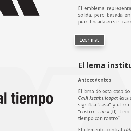
El emblema representa 
sólida, pero basada en 
pero fincada en sus raíce
Leer más
El lema instit
Antecedentes
El lema de esta casa de
Calli Ixcahuicopa
; ésta
significa “casa” y el c
“rostro”,
cáhui
(tl) “tiem
tiempo con rostro”.
El elemento central
cáh