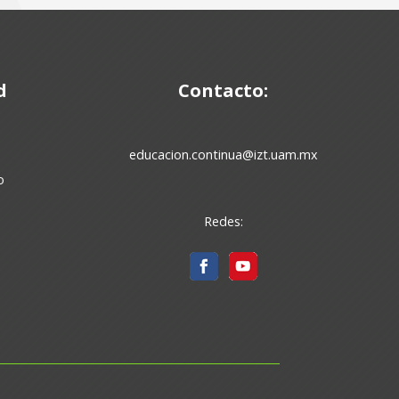
d
Contacto:
educacion.continua@izt.uam.mx
o
Redes: